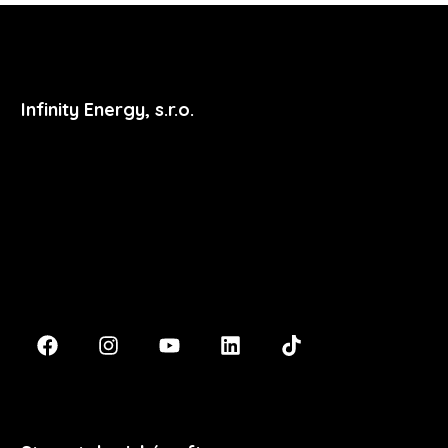
Infinity Energy, s.r.o.
Masarykova 633/318
400 01 Ústí nad Labem
podpora@xdent.cz
+420 474 777 111