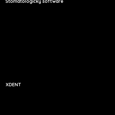
Stomatologický software
Premium
Stomatologie
Dentální hygiena
Vzdělávání
Ceník
Přihlášení
Registrace
XDENT
O nás
Kariéra
Novinky