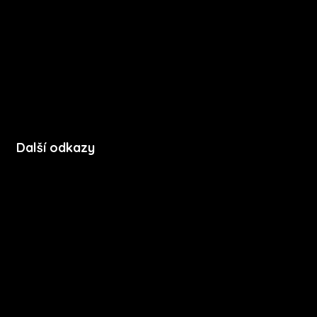
Funkce
FAQ
Podpora
Kontakt
Další odkazy
Soubory cookie
Zásady ochrany soukromí
Licenční podmínky mobilní aplikace
Press kit
Stáhnout na App Store