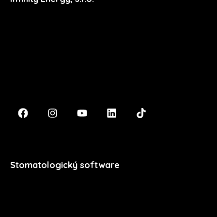
Masarykova 633/318
400 01 Ústí nad Labem
podpora@xdent.cz
+420 474 777 111
Stomatologický software
Premium
Stomatologie
Dentální hygiena