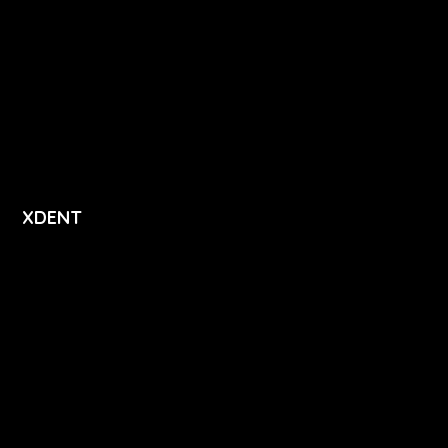
Vzdělávání
Ceník
Přihlášení
Registrace
XDENT
O nás
Kariéra
Novinky
Funkce
FAQ
Podpora
Kontakt