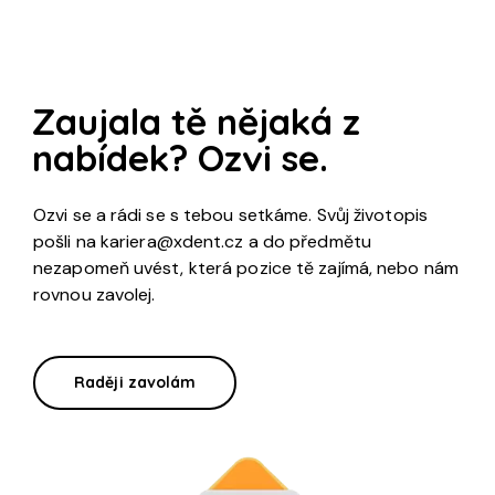
Zaujala tě nějaká z
nabídek? Ozvi se.
Ozvi se a rádi se s tebou setkáme. Svůj životopis
pošli na
kariera@xdent.cz
a do předmětu
nezapomeň uvést, která pozice tě zajímá, nebo nám
rovnou zavolej.
Raději zavolám