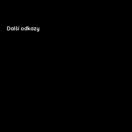
Další odkazy
Soubory cookie
Zásady ochrany soukromí
Licenční podmínky mobilní aplikace
Press kit
Stáhnout na App Store
Stáhnout na Google Play