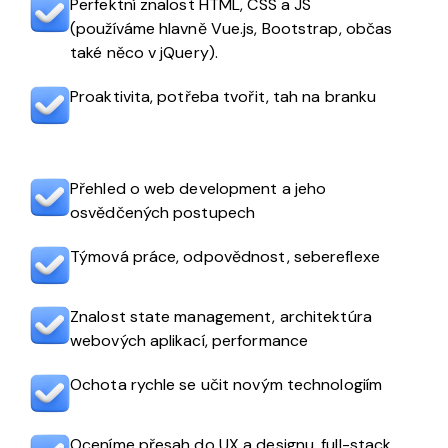
Perfektní znalost HTML, CSS a JS
(používáme hlavně Vue.js, Bootstrap, občas
také něco v jQuery).
Proaktivita, potřeba tvořit, tah na branku
Přehled o web development a jeho
osvědčených postupech
Týmová práce, odpovědnost, sebereflexe
Znalost state management, architektúra
webových aplikací, performance
Ochota rychle se učit novým technologiím
Oceníme přesah do UX a designu, full-stack