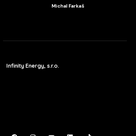
Michal Farkaš
+420 702 052 244
Infinity Energy, s.r.o.
Masarykova 633/318
400 01 Ústí nad Labem
podpora@xdent.cz
+420 474 777 111