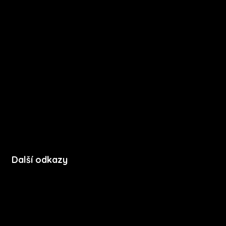
O nás
Kariéra
Novinky
Funkce
FAQ
Podpora
Kontakt
Další odkazy
Soubory cookie
Zásady ochrany soukromí
Licenční podmínky mobilní aplikace