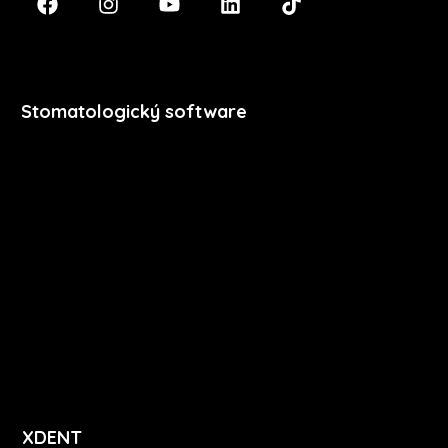
Stomatologický software
Premium
Stomatologie
Dentální hygiena
Vzdělávání
Ceník
Přihlášení
Registrace
XDENT