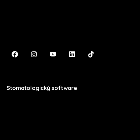
Masarykova 633/318
400 01 Ústí nad Labem
podpora@xdent.cz
+420 474 777 111
Stomatologický software
Premium
Stomatologie
Dentální hygiena
Vzdělávání
Ceník