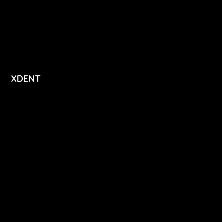
Přihlášení
Registrace
XDENT
O nás
Kariéra
Novinky
Funkce
FAQ
Podpora
Kontakt