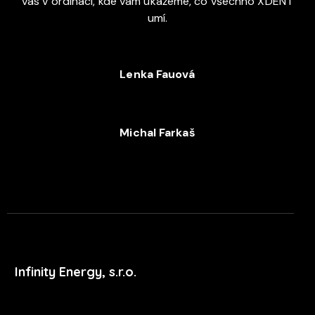
vás v ordinaci, kde vám ukážeme, co všechno XDENT
umí.
Lenka Fauová
+420 720 053 978
Michal Farkaš
+420 702 052 244
Infinity Energy, s.r.o.