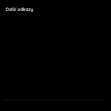
Další odkazy
Soubory cookie
Zásady ochrany soukromí
Licenční podmínky mobilní aplikace
Press kit
Stáhnout na App Store
Stáhnout na Google Play