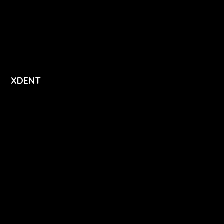
Ceník
Přihlášení
Registrace
XDENT
O nás
Kariéra
Novinky
Funkce
FAQ
Podpora
Kontakt