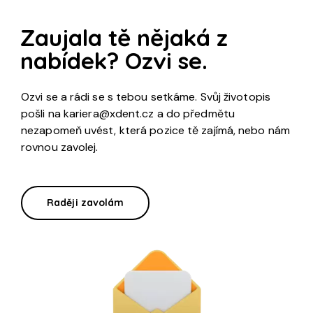
Zaujala tě nějaká z
nabídek? Ozvi se.
Ozvi se a rádi se s tebou setkáme. Svůj životopis
pošli na
kariera@xdent.cz
a do předmětu
nezapomeň uvést, která pozice tě zajímá, nebo nám
rovnou zavolej.
Raději zavolám