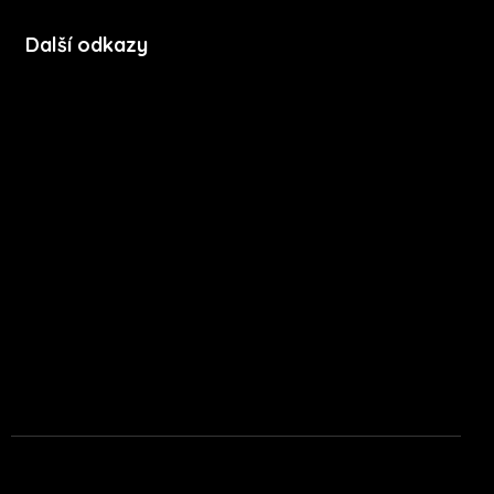
Další odkazy
Soubory cookie
Zásady ochrany soukromí
Licenční podmínky mobilní aplikace
Press kit
Stáhnout na App Store
Stáhnout na Google Play
Infinity Energy, s.r.o.
© 2026 Všechna práva vyhrazena.