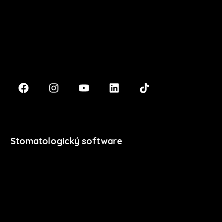
Masarykova 633/318
400 01 Ústí nad Labem
podpora@xdent.cz
+420 474 777 111
Stomatologický software
Premium
Stomatologie
Dentální hygiena
Vzdělávání