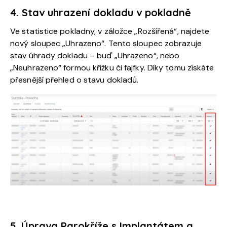
4. Stav uhrazení dokladu v pokladně
Ve statistice pokladny, v záložce „Rozšířená“, najdete
nový sloupec „Uhrazeno“. Tento sloupec zobrazuje
stav úhrady dokladu – buď „Uhrazeno“, nebo
„Neuhrazeno“ formou křížku či fajfky. Díky tomu získáte
přesnější přehled o stavu dokladů.
5. Úprava Parokříže s Implantátem a