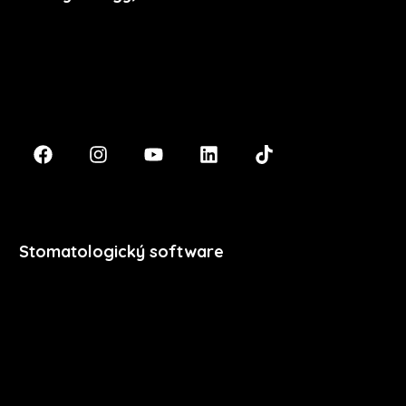
Masarykova 633/318
400 01 Ústí nad Labem
podpora@xdent.cz
+420 474 777 111
Stomatologický software
Premium
Stomatologie
Dentální hygiena
Vzdělávání
Ceník