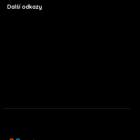
Další odkazy
Soubory cookie
Zásady ochrany soukromí
Licenční podmínky mobilní aplikace
Press kit
Stáhnout na App Store
Stáhnout na Google Play