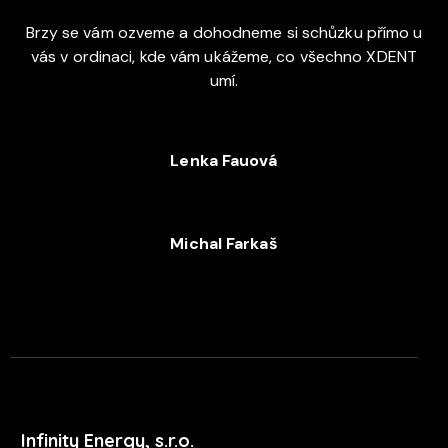
Brzy se vám ozveme a dohodneme si schůzku přímo u
vás v ordinaci, kde vám ukážeme, co všechno XDENT
umí.
Lenka Fauová
+420 720 053 978
Michal Farkaš
+420 702 052 244
Infinity Energy, s.r.o.