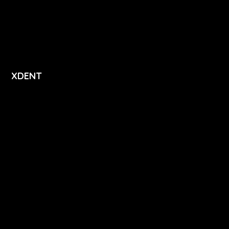
Přihlášení
Registrace
XDENT
O nás
Kariéra
Novinky
Funkce
FAQ
Podpora
Kontakt