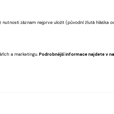
ez
nutnosti
záznam
nejprve
uložit
(
původní
žlutá
hláška
o
ářích
a
marketingu
.
Podrobnější informace najdete v n