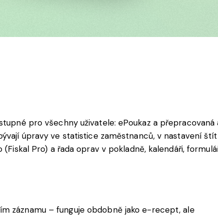
dostupné pro všechny uživatele: ePoukaz a přepracova
ývají úpravy ve statistice zaměstnanců, v nastavení ští
 (Fiskal Pro) a řada oprav v pokladně, kalendáři, formul
ním
záznamu
–
funguje
obdobně
jako
e-
recept
, ale