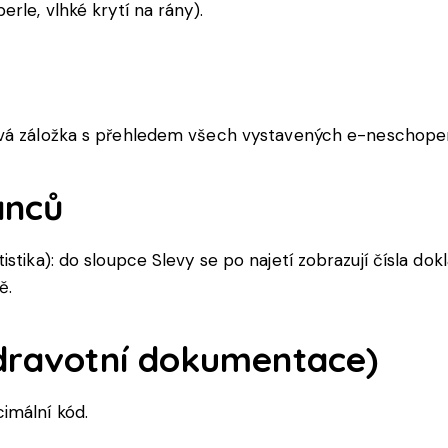
berle
,
vlhké
krytí
na
rány
).
vá
záložka
s
přehledem
všech
vystavených
e-
neschope
anců
tika): do sloupce Slevy se po najetí zobrazují čísla dokl
ě.
dravotní
dokumentace
)
imální
kód
.