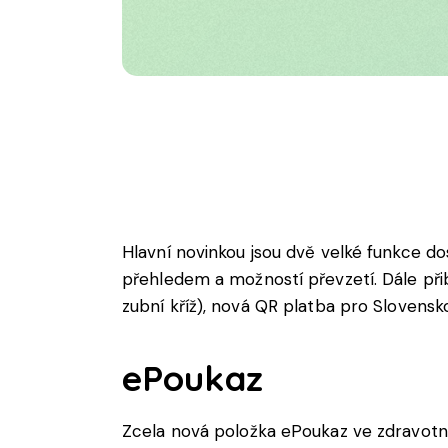
Hlavní novinkou jsou dvě velké funkce 
přehledem a možností převzetí. Dále přib
zubní kříž), nová QR platba pro Slovensko
eP
oukaz
Zcela
nová
položka
eP
oukaz
ve
zdravot