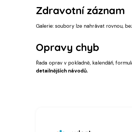
Zdravotní
záznam
Galerie:
soubory
lze
nahrávat
rovnou
, b
Opravy
chyb
Řada
oprav
v
pokladně
,
kalendáři
,
formul
detailnějších návodů.