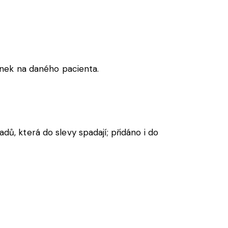
nek
na
daného
pacienta
.
adů, která do slevy spadají; přidáno i do