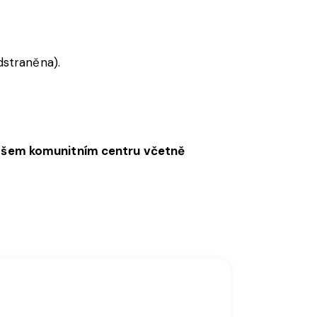
dstraněna
).
ašem komunitním centru včetně