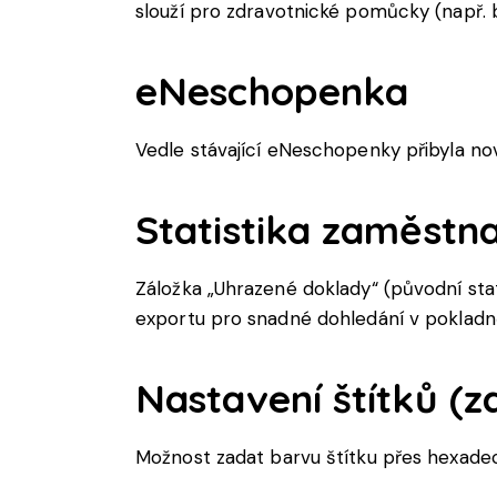
slouží
pro
zdravotnické
pomůcky
(
např
.
eN
eschopenka
Vedle
stávající
eN
eschopenky
přibyla
no
Statistika
zaměstn
Záložka „Uhrazené doklady“ (původní statis
exportu pro snadné dohledání v pokladn
Nastavení
štítků
(
z
Možnost
zadat
barvu
štítku
přes
hexadec