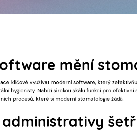
oftware mění stoma
inace klíčové využívat moderní software, který zefektivň
lní hygienisty. Nabízí širokou škálu funkcí pro efektiv
vních procesů, které si moderní stomatologie žádá.
administrativy šetř