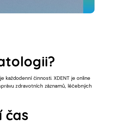
tologii?
uje každodenní činnosti. XDENT je online
ní správu zdravotních záznamů, léčebných
í čas