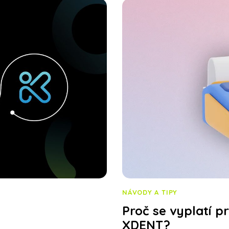
NÁVODY A TIPY
Proč se vyplatí pr
XDENT?