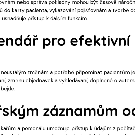
šťovnám nebo správa pokladny mohou být časově náročn
 do karty pacienta, vykazování pojišťovnám a tvorbě d
 usnadňuje přístup k dalším funkcím.
endář pro efektivní
i neustálým změnám a potřebě připomínat pacientům jeji
ání, změnu objednávek a vyhledávání, doplněné o autom
bejde.
kařským záznamům o
kařům a personálu umožňuje přístup k údajům z počítač