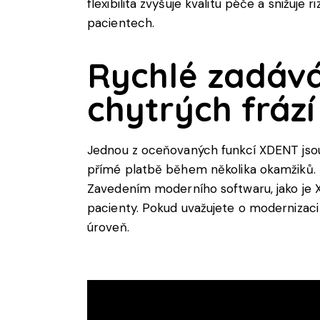
flexibilita zvyšuje kvalitu péče a snižuje
pacientech.
Rychlé zadáv
chytrých frází
Jednou z oceňovaných funkcí XDENT jsou
přímé platbě během několika okamžiků. Na
Zavedením moderního softwaru, jako je XD
pacienty. Pokud uvažujete o modernizaci 
úroveň.