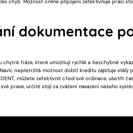
 riziko chyb. Možnost online připojení zefektivňuje práci s
ání dokumentace p
 chytré fráze, které umožňují rychlé a bezchybné vyka
víc nepřetržitá možnost dobití kreditu zajišťuje stálý p
ENT, můžete zefektivnit chod své ordinace, ušetřit čas, 
své praxe, určitě stojí za zvážení nasazení našeho systé