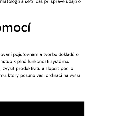
tomatologů a šetří čas při správě údajů o
omocí
zování pojišťovnám a tvorbu dokladů o
řístup k plné funkčnosti systému.
zvýšit produktivitu a zlepšit péči o
mu, který posune vaši ordinaci na vyšší