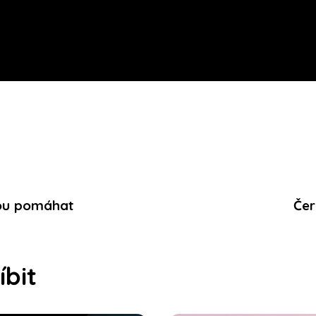
hou pomáhat
Čer
íbit