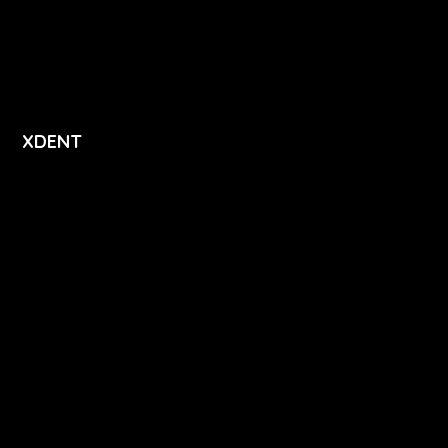
Přihlášení
Registrace
XDENT
O nás
Kariéra
Novinky
Funkce
FAQ
Podpora
Kontakt