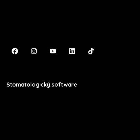
Masarykova 633/318
400 01 Ústí nad Labem
podpora@xdent.cz
+420 474 777 111
Stomatologický software
Premium
Stomatologie
Dentální hygiena
Vzdělávání
Ceník