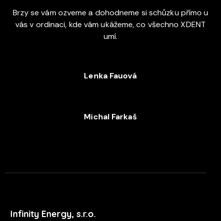
Brzy se vám ozveme a dohodneme si schůzku přímo u
vás v ordinaci, kde vám ukážeme, co všechno XDENT
umí.
Lenka Fauová
+420 720 053 978
Michal Farkaš
+420 702 052 244
Infinity Energy, s.r.o.