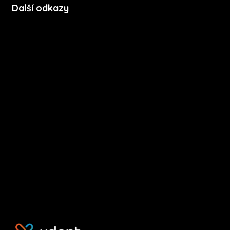
Další odkazy
Soubory cookie
Zásady ochrany soukromí
Licenční podmínky mobilní aplikace
Press kit
Stáhnout na App Store
Stáhnout na Google Play