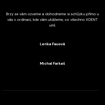
Brzy se vám ozveme a dohodneme si schůzku přímo u
vás v ordinaci, kde vám ukážeme, co všechno XDENT
umí.
Lenka Fauová
+420 720 053 978
Michal Farkaš
+420 702 052 244