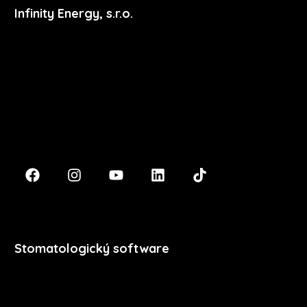
Infinity Energy, s.r.o.
Masarykova 633/318
400 01 Ústí nad Labem
podpora@xdent.cz
+420 474 777 111
Stomatologický software
Premium
Stomatologie