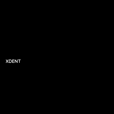
Dentální hygiena
Vzdělávání
Ceník
Přihlášení
Registrace
XDENT
O nás
Kariéra
Novinky
Funkce
FAQ
Podpora