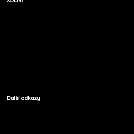
XDENT
O nás
Kariéra
Novinky
Funkce
FAQ
Podpora
Kontakt
Další odkazy
Soubory cookie
Zásady ochrany soukromí
Licenční podmínky mobilní aplikace