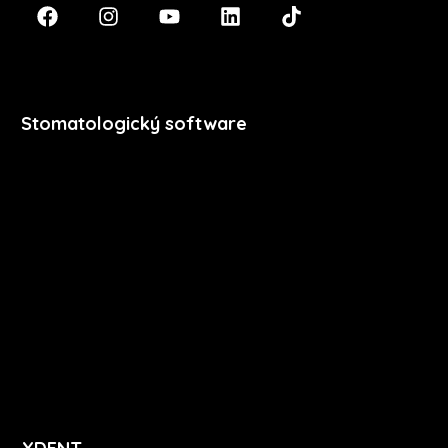
Stomatologický software
Premium
Stomatologie
Dentální hygiena
Vzdělávání
Ceník
Přihlášení
Registrace