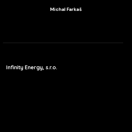
Michal Farkaš
+420 702 052 244
Infinity Energy, s.r.o.
Masarykova 633/318
400 01 Ústí nad Labem
podpora@xdent.cz
+420 474 777 111