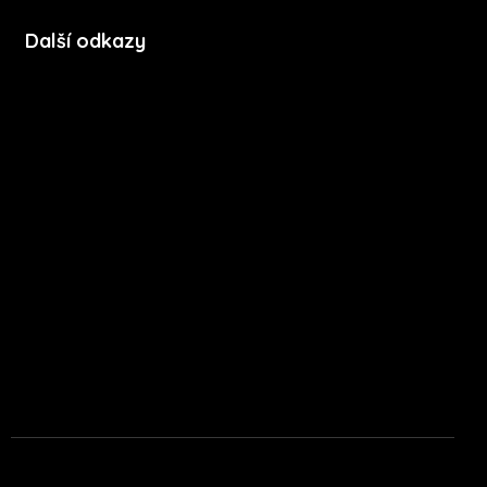
Další odkazy
Soubory cookie
Zásady ochrany soukromí
Licenční podmínky mobilní aplikace
Press kit
Stáhnout na App Store
Stáhnout na Google Play