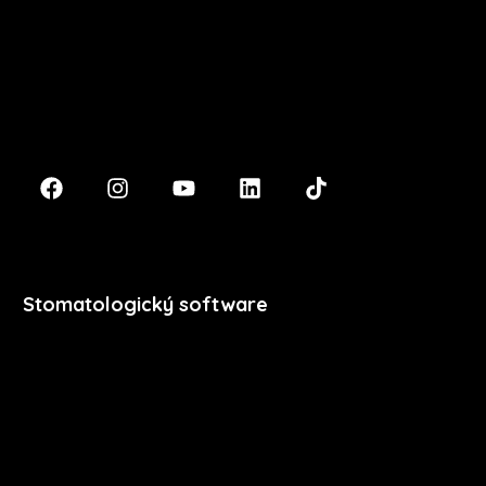
Masarykova 633/318
400 01 Ústí nad Labem
podpora@xdent.cz
+420 474 777 111
Stomatologický software
Premium
Stomatologie
Dentální hygiena
Vzdělávání
Ceník