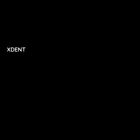
Přihlášení
Registrace
XDENT
O nás
Kariéra
Novinky
Funkce
FAQ
Podpora
Kontakt