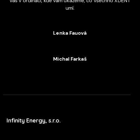
vás v ordinaci, kde vám ukážeme, co všechno XDENT
umí.
Lenka Fauová
+420 720 053 978
Michal Farkaš
+420 702 052 244
Infinity Energy, s.r.o.