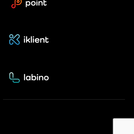
Infinity Energy, s.r.o.
© 2026 Všechna práva vyhrazena.
This site is protected by reCAPTCHA and the Google
Privacy Policy
and
Terms of Service
apply.