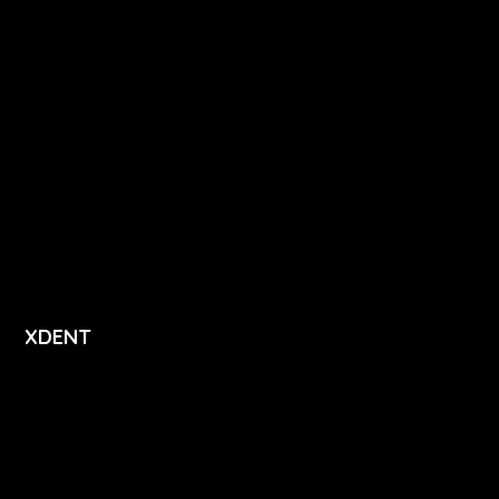
Premium
Stomatologie
Dentální hygiena
Vzdělávání
Ceník
Přihlášení
Registrace
XDENT
O nás
Kariéra
Novinky
Funkce