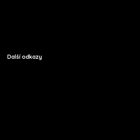
FAQ
Podpora
Kontakt
Další odkazy
Soubory cookie
Zásady ochrany soukromí
Licenční podmínky mobilní aplikace
Press kit
Stáhnout na App Store