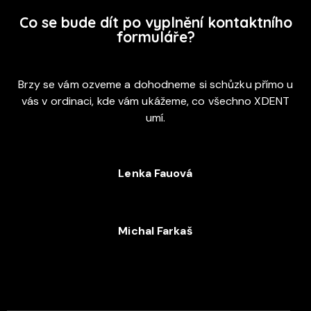
Co se bude dít po vyplnění kontaktního
formuláře?
Brzy se vám ozveme a dohodneme si schůzku přímo u
vás v ordinaci, kde vám ukážeme, co všechno XDENT
umí.
Lenka Fauová
+420 720 053 978
Michal Farkaš
+420 702 052 244