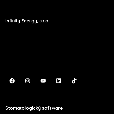
Infinity Energy, s.r.o.
Masarykova 633/318
400 01 Ústí nad Labem
podpora@xdent.cz
+420 474 777 111
Stomatologický software