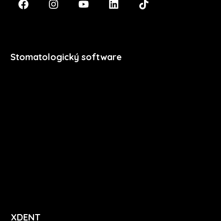
Stomatologický software
Premium
Stomatologie
Dentální hygiena
Vzdělávání
Ceník
Přihlášení
Registrace
XDENT