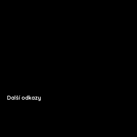
O nás
Kariéra
Novinky
Funkce
FAQ
Podpora
Kontakt
Další odkazy
Soubory cookie
Zásady ochrany soukromí
Licenční podmínky mobilní aplikace