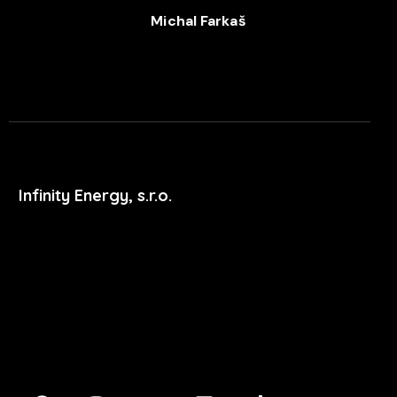
Michal Farkaš
+420 702 052 244
Infinity Energy, s.r.o.
Masarykova 633/318
400 01 Ústí nad Labem
podpora@xdent.cz
+420 474 777 111