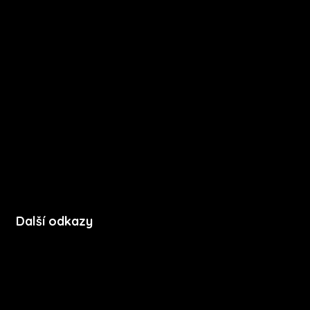
O nás
Kariéra
Novinky
Funkce
FAQ
Podpora
Kontakt
Další odkazy
Soubory cookie
Zásady ochrany soukromí
Licenční podmínky mobilní aplikace