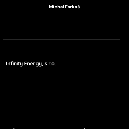
Michal Farkaš
+420 702 052 244
Infinity Energy, s.r.o.
Masarykova 633/318
400 01 Ústí nad Labem
podpora@xdent.cz
+420 474 777 111