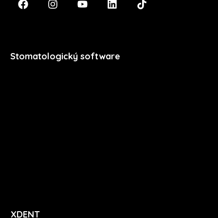
Stomatologický software
Premium
Stomatologie
Dentální hygiena
Vzdělávání
Ceník
Přihlášení
Registrace
XDENT