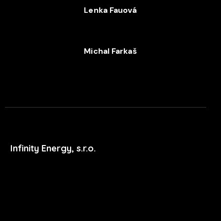
Lenka Fauová
+420 720 053 978
Michal Farkaš
+420 702 052 244
Infinity Energy, s.r.o.
Masarykova 633/318
400 01 Ústí nad Labem
podpora@xdent.cz