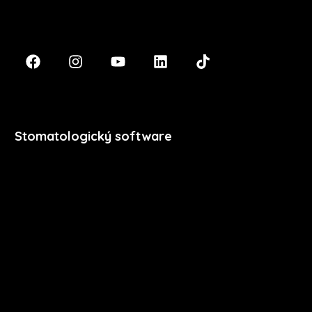
+420 474 777 111
Stomatologický software
Premium
Stomatologie
Dentální hygiena
Vzdělávání
Ceník
Přihlášení
Registrace