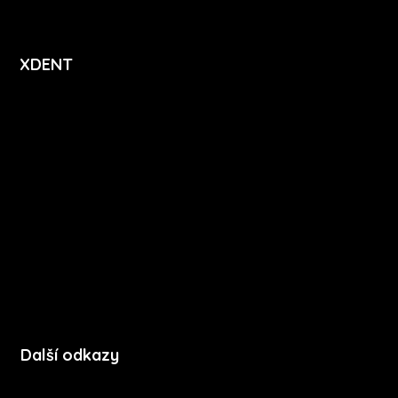
XDENT
O nás
Kariéra
Novinky
Funkce
FAQ
Podpora
Kontakt
Další odkazy
Soubory cookie