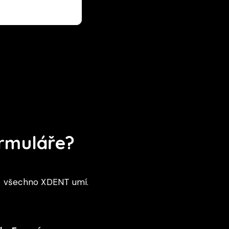
ormuláře?
o všechno XDENT umí.