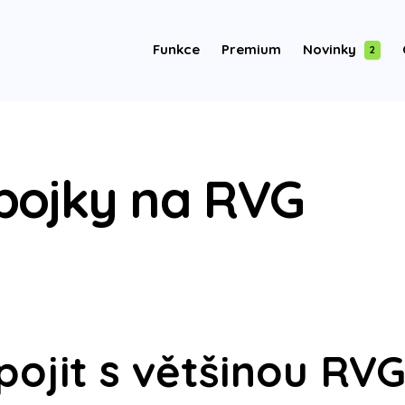
Funkce
Premium
Novinky
2
pojky na RVG
ojit s většinou RV