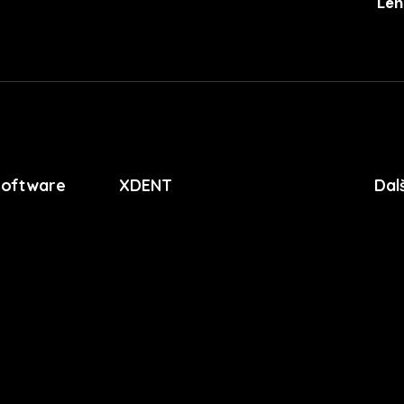
Len
+420 
software
XDENT
Dal
O nás
Soub
Kariéra
Zása
Novinky
Lice
apli
Funkce
Pres
FAQ