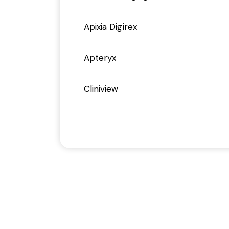
Apixia Digirex
Apteryx
Cliniview
Dicompass
Dicompass OIB
DTX Studio
Dürr Dental DBSWIN