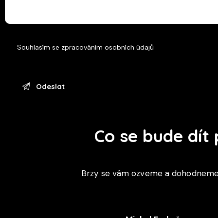
MyRay iRYS Simple Bridge
MyRay rayMage
Souhlasím se
zpracováním osobních údajů
NewTom NNT
NewTom NNT CS
OnyxCeph
Co se bude dít
Owandy QuickVision
Brzy se vám ozveme a dohodneme s
Planmeca Dimaxis / Romexis
Planmeca Dimaxis / Romexis pro A