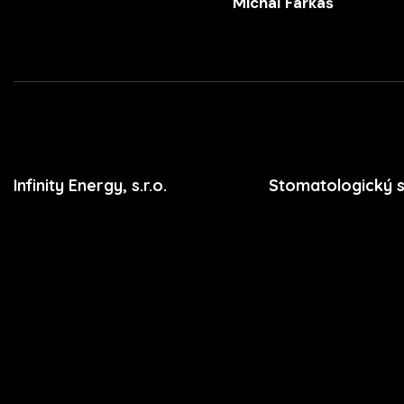
Michal Farkaš
+420 702 052 244
Progeny Imaging
RayScan Alpha SMARTDent NS
RayScan Alpha SMARTDent SN
Infinity Energy, s.r.o.
Stomatologický 
RDGsw PACS
Premium
Masarykova 633/318
Stomatologie
Schick CDR Dicom
400 01 Ústí nad Labem
Dentální hygiena
podpora@xdent.cz
Sidexis
Vzdělávání
+420 474 777 111
Ceník
Sopro Imaging (RTGC NS)