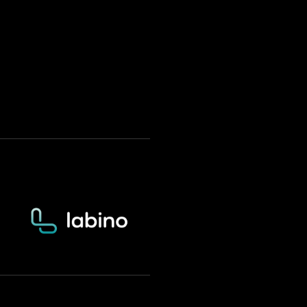
Stáhnout na App
Store
Stáhnout na
Google Play