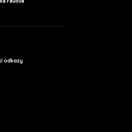
ka Fauová
720 053 978
ší odkazy
ory cookie
dy ochrany soukromí
nční podmínky mobilní
kace
s kit