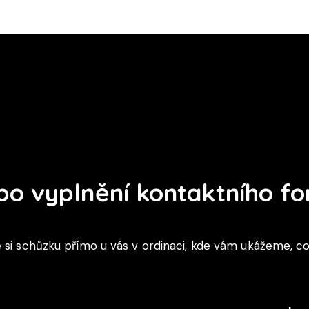
 po vyplnění kontaktního f
i schůzku přímo u vás v ordinaci, kde vám ukážeme, c
pple OS X