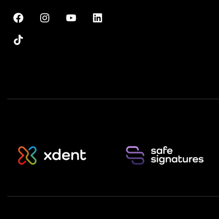
Přihlášení
Sopro Imaging (RTGC SN)
Registrace
Soredex Digora
Soredex Scanora
Suni Medical Imaging Enhanced Bri
Suni Medical Imaging Simple Bridge
synMedico Infoskop
Trident Deep-View