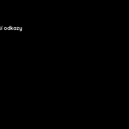
ší odkazy
ory cookie
dy ochrany soukromí
nční podmínky mobilní
kace
s kit
Stáhnout na App
Store