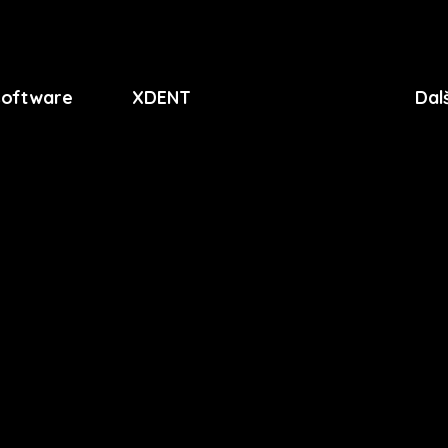
software
XDENT
Dal
O nás
Soub
Kariéra
Zása
Novinky
Lice
apli
Funkce
Pres
FAQ
Podpora
Kontakt