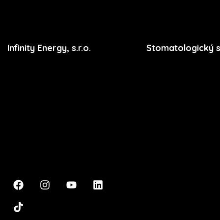
Infinity Energy, s.r.o.
Stomatologický 
Premium
Masarykova 633/318
Stomatologie
400 01 Ústí nad Labem
Dentální hygiena
podpora@xdent.cz
Vzdělávání
+420 474 777 111
Ceník
Přihlášení
Registrace