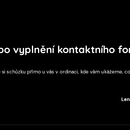
 po vyplnění kontaktního f
i schůzku přímo u vás v ordinaci, kde vám ukážeme, c
Len
+420 