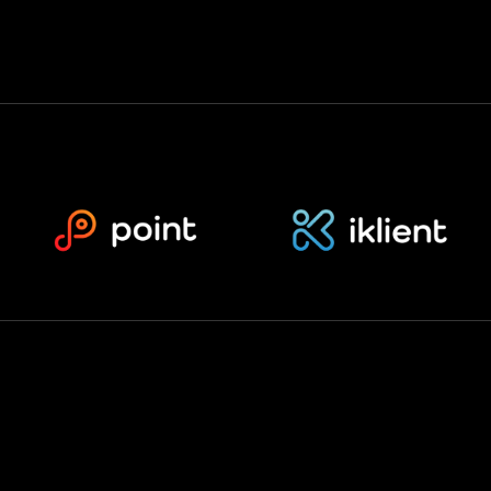
gy, s.r.o.
© 2026 Všechna práva vyhrazena.
reCAPTCHA and the Google
Privacy Policy
and
Terms of Service
apply.