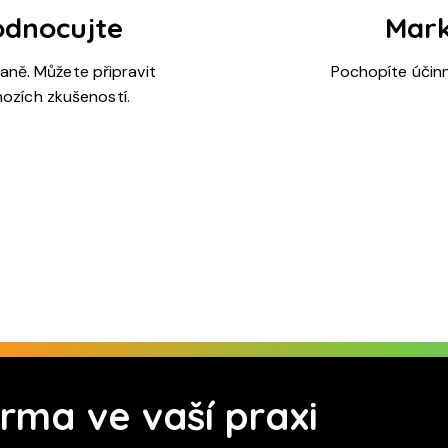
odnocujte
Mark
ně. Můžete připravit
Pochopíte účinn
ozích zkušeností.
ma ve vaší praxi