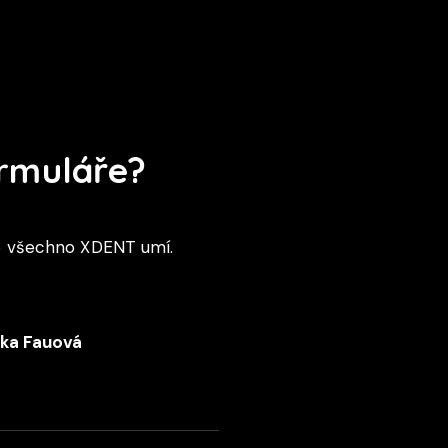
ormuláře?
o všechno XDENT umí.
ka Fauová
720 053 978