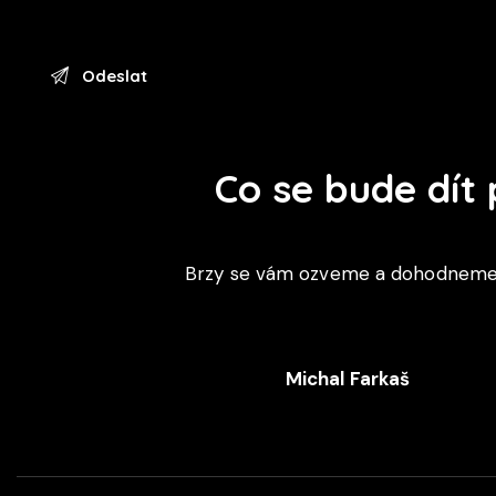
Co se bude dít
Brzy se vám ozveme a dohodneme s
Michal Farkaš
+420 702 052 244