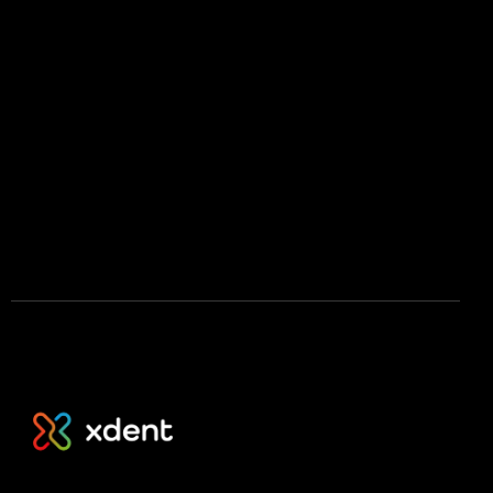
Licenční podmínky mobilní aplikace
Press kit
Stáhnout na App Store
Stáhnout na Google Play