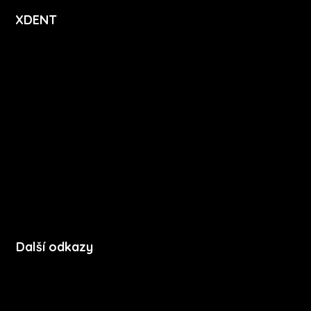
XDENT
O nás
Kariéra
Novinky
Funkce
FAQ
Podpora
Kontakt
Další odkazy
Soubory cookie
Zásady ochrany soukromí