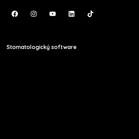
Stomatologický software
Premium
Stomatologie
Dentální hygiena
Vzdělávání
Ceník
Přihlášení
Registrace