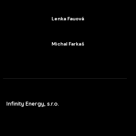
Lenka Fauová
+420 720 053 978
Michal Farkaš
+420 702 052 244
Infinity Energy, s.r.o.
Masarykova 633/318
400 01 Ústí nad Labem
podpora@xdent.cz