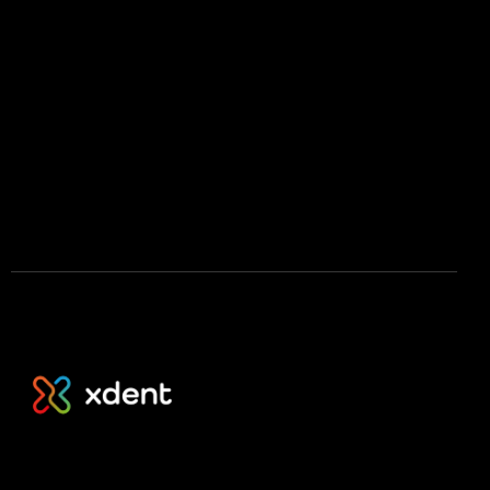
Licenční podmínky mobilní aplikace
Press kit
Stáhnout na App Store
Stáhnout na Google Play