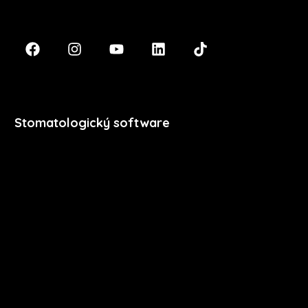
+420 474 777 111
Stomatologický software
Premium
Stomatologie
Dentální hygiena
Vzdělávání
Ceník
Přihlášení
Registrace