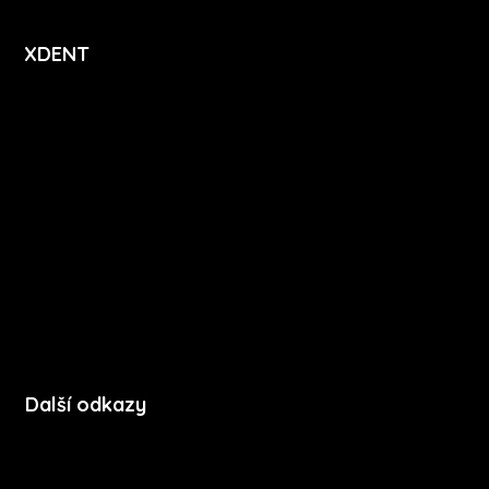
XDENT
O nás
Kariéra
Novinky
Funkce
FAQ
Podpora
Kontakt
Další odkazy
Soubory cookie
Zásady ochrany soukromí