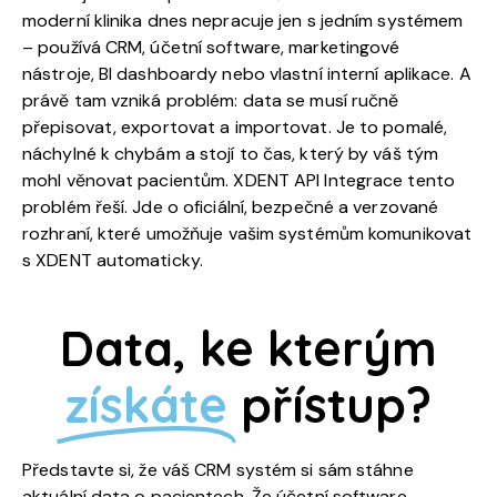
moderní klinika dnes nepracuje jen s jedním systémem
– používá CRM, účetní software, marketingové
nástroje, BI dashboardy nebo vlastní interní aplikace. A
právě tam vzniká problém: data se musí ručně
přepisovat, exportovat a importovat. Je to pomalé,
náchylné k chybám a stojí to čas, který by váš tým
mohl věnovat pacientům. XDENT API Integrace tento
problém řeší. Jde o oficiální, bezpečné a verzované
rozhraní, které umožňuje vašim systémům komunikovat
s XDENT automaticky.
Data, ke kterým
získáte
přístup?
Představte si, že váš CRM systém si sám stáhne
aktuální data o pacientech. Že účetní software