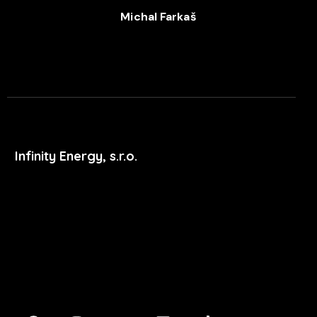
Michal Farkaš
+420 702 052 244
Infinity Energy, s.r.o.
Masarykova 633/318
400 01 Ústí nad Labem
podpora@xdent.cz
+420 474 777 111