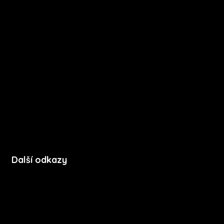
O nás
Kariéra
Novinky
Funkce
FAQ
Podpora
Kontakt
Další odkazy
Soubory cookie
Zásady ochrany soukromí
Licenční podmínky mobilní aplikace