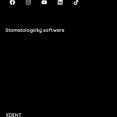
Stomatologický software
Premium
Stomatologie
Dentální hygiena
Vzdělávání
Ceník
Přihlášení
Registrace
XDENT