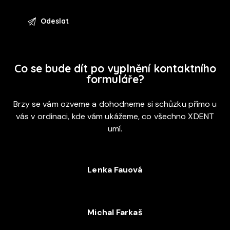
Co se bude dít po vyplnění kontaktního
formuláře?
Brzy se vám ozveme a dohodneme si schůzku přímo u
vás v ordinaci, kde vám ukážeme, co všechno XDENT
umí.
Lenka Fauová
+420 720 053 978
Michal Farkaš
+420 702 052 244