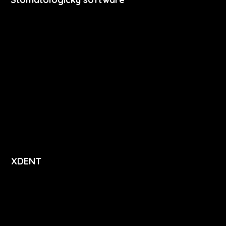
Premium
Stomatologie
Dentální hygiena
Vzdělávání
Ceník
Přihlášení
Registrace
XDENT
O nás
Kariéra
Novinky
Funkce