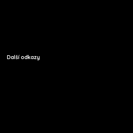
FAQ
Podpora
Kontakt
Další odkazy
Soubory cookie
Zásady ochrany soukromí
Licenční podmínky mobilní aplikace
Press kit
Stáhnout na App Store
Stáhnout na Google Play