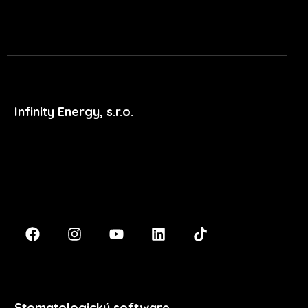
Infinity Energy, s.r.o.
Masarykova 633/318
400 01 Ústí nad Labem
podpora@xdent.cz
+420 474 777 111
Stomatologický software