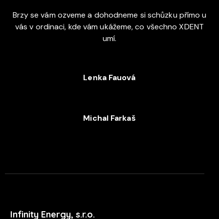
Brzy se vám ozveme a dohodneme si schůzku přímo u
vás v ordinaci, kde vám ukážeme, co všechno XDENT
umí.
Lenka Fauová
+420 720 053 978
Michal Farkaš
+420 702 052 244
Infinity Energy, s.r.o.