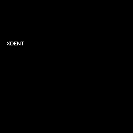
Přihlášení
Registrace
XDENT
O nás
Kariéra
Novinky
Funkce
FAQ
Podpora
Kontakt