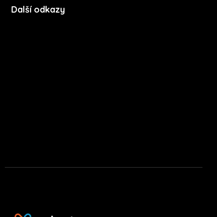
Další odkazy
Soubory cookie
Zásady ochrany soukromí
Licenční podmínky mobilní aplikace
Press kit
Stáhnout na App Store
Stáhnout na Google Play