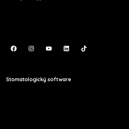
Masarykova 633/318
400 01 Ústí nad Labem
podpora@xdent.cz
+420 474 777 111
Stomatologický software
Premium
Stomatologie
Dentální hygiena
Vzdělávání
Ceník